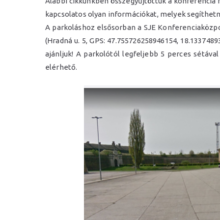
Alábbi cikkünkben összegyűjtöttük a konferencia 
kapcsolatos olyan információkat, melyek segíthetne
A parkoláshoz elsősorban a SJE Konferenciaközpo
(Hradná u. 5, GPS: 47.755726258946154, 18.133748
ajánljuk! A parkolótól legfeljebb 5 perces sétáva
elérhető.