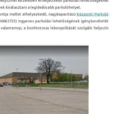
helyszínei közelében elhelyezkedő parkolási lehetőségekkel
k kiválasztani a legideálisabb parkolóhelyet.
ntja mellet elhelyezkedő, nagykapacitású
Központi Parkoló
930062723) ingyenes parkolási lehetőségének igénybevételét
l valamennyi, a konferencia lebonyolítását szolgáló helyszín