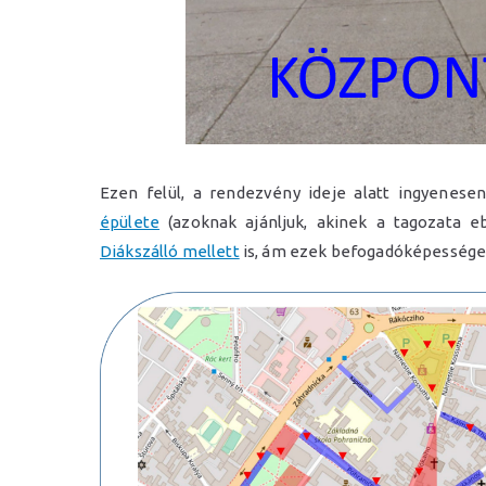
Ezen felül, a rendezvény ideje alatt ingyenese
épülete
(azoknak ajánljuk, akinek a tagozata eb
Diákszálló mellett
is, ám ezek befogadóképessége k