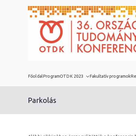
Skip
to
content
Főoldal
Program
OTDK 2023
Fakultatív programok
Re
Parkolás