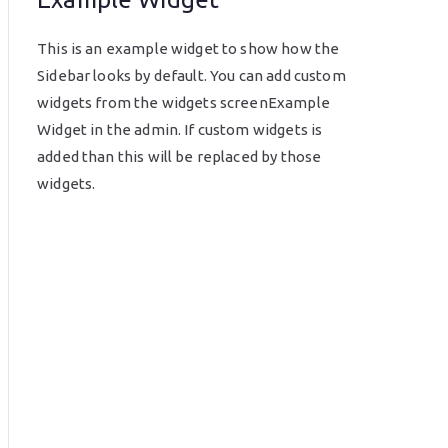
ö
This is an example widget to show how the
Sidebar looks by default. You can add custom
z
widgets from the widgets screenExample
Widget in the admin. If custom widgets is
g
added than this will be replaced by those
widgets.
a
z
d
a
s