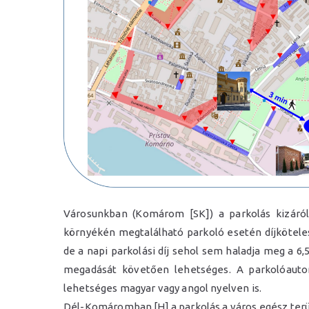
Városunkban (Komárom [SK]) a parkolás kizáról
környékén megtalálható parkoló esetén díjkötele
de a napi parkolási díj sehol sem haladja meg a 6
megadását követően lehetséges. A parkolóauto
lehetséges magyar vagy angol nyelven is.
Dél-Komáromban [H] a parkolás a város egész terü