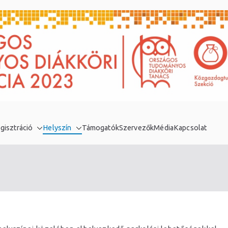
gisztráció
Helyszín
Támogatók
Szervezők
Média
Kapcsolat