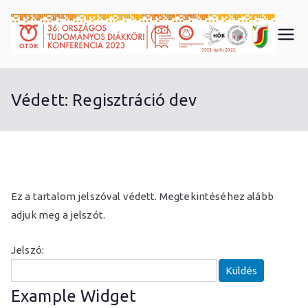
Skip
to
3
content
6.
Védett: Regisztráció dev
O
T
D
Ez a tartalom jelszóval védett. Megtekintéséhez alább
adjuk meg a jelszót.
K
Jelszó:
K
Example Widget
ö