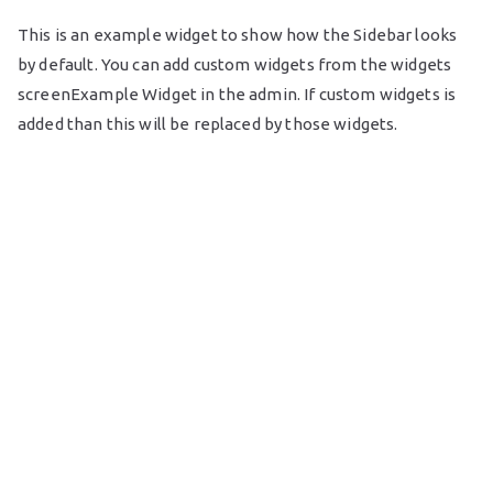
z
This is an example widget to show how the Sidebar looks
by default. You can add custom widgets from the widgets
g
screenExample Widget in the admin. If custom widgets is
added than this will be replaced by those widgets.
a
z
d
a
s
á