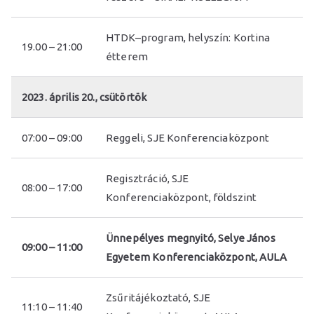
z
HTDK–program, helyszín: Kortina
19.00 – 21:00
étterem
g
a
2023. április 20., csütörtök
z
07:00 – 09:00
Reggeli, SJE Konferenciaközpont
d
Regisztráció, SJE
08:00 – 17:00
Konferenciaközpont, földszint
a
Ünnepélyes megnyitó, Selye János
s
09:00 – 11:00
Egyetem Konferenciaközpont, AULA
á
Zsűritájékoztató, SJE
11:10 – 11:40