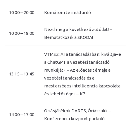
S
10:00 – 20:00
Komárom termálfürdő
z
Nézd meg a következő autódat! –
10:00 – 18:00
e
Bemutatkozik a SKODA!
k
VTMSZ: AI a tanácsadásban: kiváltja–e
a ChatGPT a vezetési tanácsadó
ci
munkáját? – Az előadás témája a
13:15 – 13:45
vezetési tanácsadás és a
ó
mesterséges intelligencia kapcsolata
és lehetőségei. – K7
Óriásjátékok DARTS, Óriássakk –
14:00 – 17:00
Konferencia központ parkoló