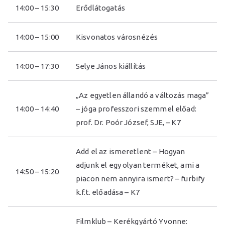
14:00 – 15:30
Erődlátogatás
14:00 – 15:00
Kisvonatos városnézés
14:00 – 17:30
Selye János kiállítás
„Az egyetlen állandó a változás maga”
14:00 – 14:40
– jóga professzori szemmel előad:
prof. Dr. Poór József, SJE, – K7
Add el az ismeretlent – Hogyan
adjunk el egy olyan terméket, ami a
14:50 – 15:20
piacon nem annyira ismert? – furbify
k.f.t. előadása – K7
Filmklub – Kerékgyártó Yvonne: