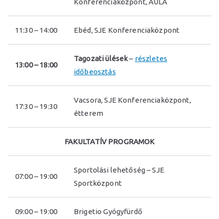
g
Konferenciaközpont, AULA
t
11:30 – 14:00
Ebéd, SJE Konferenciaközpont
u
Tagozati ülések
–
részletes
13:00 – 18:00
időbeosztás
d
Vacsora, SJE Konferenciaközpont,
o
17:30 – 19:30
étterem
m
FAKULTATÍV PROGRAMOK
á
Sportolási lehetőség – SJE
07:00 – 19:00
n
Sportközpont
yi
09:00 – 19:00
Brigetio Gyógyfürdő