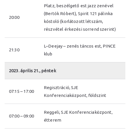
Platz, beszélgető est jazz zenével
(Bertók Róbert), Spirit 121 pálinka
20:00
kóstoló (korlátozott létszám,
részvétel érkezési sorrend szerint)
L–Deejay – zenés táncos est, PINCE
21:30
klub
2023. április 21., péntek
Regisztráció, SJE
07:15 – 17:00
Konferenciaközpont, földszint
Reggeli, SJE Konferenciaközpont,
07:00 – 09:00
étterem