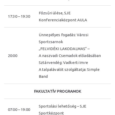
Főzsűri ülése, SJE
17:30 – 19:30
Konferenciaközpont AULA
Ünnepélyes fogadás: Városi
Sportcsarnok
„FELVIDÉKI LAKODALMAS“ –
20:00
A naszvadi Csemadok előadásában
Sztárvendég: Vadkerti Imre
A talpalávalót szolgáltatja: Simple
Band
FAKULTATÍV PROGRAMOK
Sportolási lehetőség – SJE
07:00 – 19:00
Sportközpont