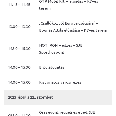
OTP Mobil Kft. – előadás – K7–es
11:15 – 11:45
terem
„Csallóközből Európa csúcsára“ –
13:00 – 13:30
Bognár Attila előadása – K7–es terem
HOT IRON – edzés – SJE
14:30 – 15:30
Sportközpont
14:00 – 15:30
Erődlátogatás
14:00 – 15:00
Kisvonatos városnézés
2023. április 22., szombat
Összevont reggeli és ebéd, SJE
08:30 – 11:30