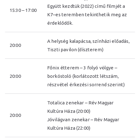
Együtt kezdtük (2022) című filmjét a
15:30 – 17:00
K7–es teremben tekinthetik meg az
érdeklődők.
A helység kalapácsa, színházi előadás,
20:00
Tiszti pavilon (díszterem)
Főnix étterem – 3 folyó völgye –
20:00
borkóstoló (korlátozott létszám,
részvétel érkezési sorrend szerint)
Totalica zenekar – Rév Magyar
Kultúra Háza (20:00)
20:00
Jóvilágvan zenekar – Rév Magyar
Kultúra Háza (22:00)