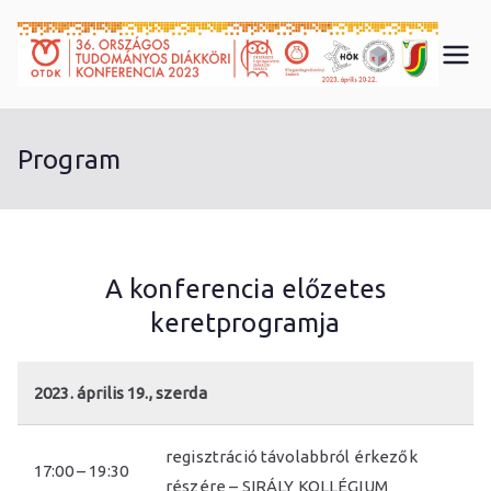
Skip
to
3
content
6.
Program
O
T
A konferencia előzetes
D
keretprogramja
K
2023. április 19., szerda
K
regisztráció távolabbról érkezők
ö
17:00 – 19:30
részére – SIRÁLY KOLLÉGIUM