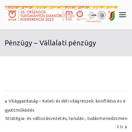
Skip
to
3
content
6.
Pénzügy – Vállalati pénzügy
O
T
D
K
Bejegyzés
Világgazdaság – Keleti és déli világrészek: konfliktus és e
gyüttműködés
K
navigáció
Stratégia- és változásvezetés, tanulás-, tudásmenedzsmen
ö
t II.