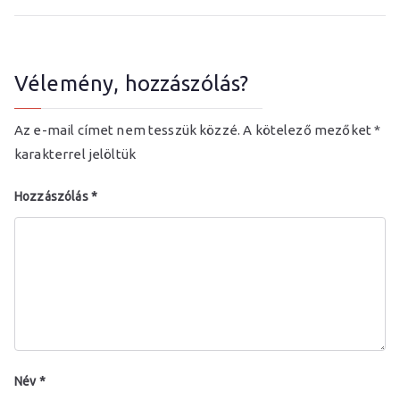
z
g
Vélemény, hozzászólás?
a
Az e-mail címet nem tesszük közzé.
A kötelező mezőket
*
karakterrel jelöltük
z
Hozzászólás
*
d
a
s
á
Név
*