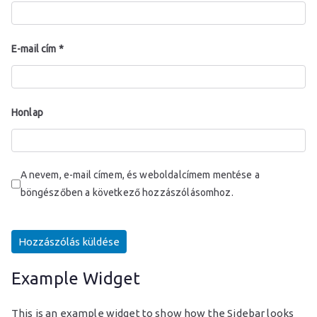
g
t
E-mail cím
*
u
d
Honlap
o
A nevem, e-mail címem, és weboldalcímem mentése a
m
böngészőben a következő hozzászólásomhoz.
á
n
Example Widget
yi
This is an example widget to show how the Sidebar looks